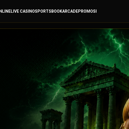
NLINE
LIVE CASINO
SPORTSBOOK
ARCADE
PROMOSI