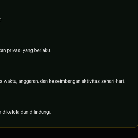
e.
n privasi yang berlaku.
aktu, anggaran, dan keseimbangan aktivitas sehari-hari.
ikelola dan dilindungi.