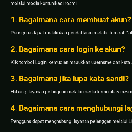
melalui media komunikasi resmi.
1. Bagaimana cara membuat akun?
Pengguna dapat melakukan pendaftaran melalui tombol Daft
2. Bagaimana cara login ke akun?
Klik tombol Login, kemudian masukkan username dan kata s
3. Bagaimana jika lupa kata sandi?
Hubungi layanan pelanggan melalui media komunikasi resm
4. Bagaimana cara menghubungi l
Pengguna dapat menghubungi layanan pelanggan melalui Li