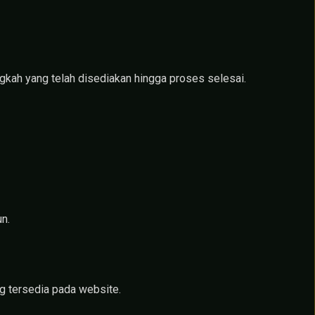
gkah yang telah disediakan hingga proses selesai.
n.
g tersedia pada website.